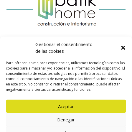
AVISO LEGAL
Gestionar el consentimiento
PRIVACIDAD
de las cookies
COOKIES
Para ofrecer las mejores experiencias, utilizamos tecnologías como las
ACCESIBILIDAD
cookies para almacenar y/o acceder a la información del dispositivo. El
consentimiento de estas tecnologías nos permitirá procesar datos
como el comportamiento de navegación o las identificaciones únicas
en este sitio. No consentir o retirar el consentimiento, puede afectar
negativamente a ciertas características y funciones.



Aceptar
Denegar
batik@batikhome.es
|
(+34) 629 219 277
|
(+34) 649 068
560